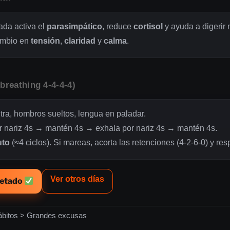
ada activa el
parasimpático
, reduce
cortisol
y ayuda a digerir 
ambio en
tensión
,
claridad
y
calma
.
breathing 4-4-4-4)
ra, hombros sueltos, lengua en paladar.
r nariz 4s → mantén 4s → exhala por nariz 4s → mantén 4s.
uto
(≈4 ciclos). Si mareas, acorta las retenciones (4-2-6-0) y re
Ver otros días
letado
bitos > Grandes excusas