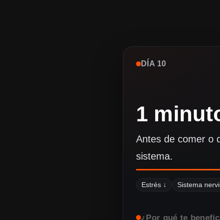
DÍA 10
1 minut
Antes de comer o d
sistema.
Estrés ↓
Sistema nerv
¿Por qué te benefic