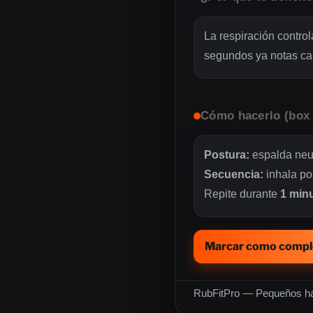
La respiración control
segundos ya notas c
Cómo hacerlo (box 
Postura:
espalda neut
Secuencia:
inhala po
Repite durante
1 min
Marcar como comp
RubFitPro — Pequeños há