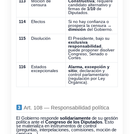
113
Moción de
Constructiva
; requiere
censura
candidato alternativo y
firmas de
1/10
de
Diputados.
114
Efectos
Si no hay confianza o
prospera la censura →
dimisión
del Gobierno.
115
Disolución
El Presidente, bajo su
exclusiva
responsabilidad
,
puede proponer disolver
Congreso, Senado o
Cortes.
116
Estados
Alarma, excepción y
excepcionales
sitio
; declaración y
control parlamentario
(regulación por Ley
Orgánica).
Art. 108 — Responsabilidad política
El Gobierno responde
solidariamente
de su gestión
política ante el
Congreso de los Diputados
. Esto
se materializa en instrumentos de control
(preguntas, interpelaciones, comisiones, moción de
censura…).