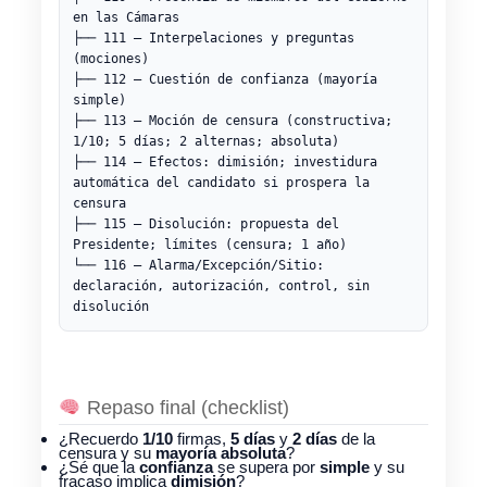
en las Cámaras

├── 111 — Interpelaciones y preguntas 
(mociones)

├── 112 — Cuestión de confianza (mayoría 
simple)

├── 113 — Moción de censura (constructiva; 
1/10; 5 días; 2 alternas; absoluta)

├── 114 — Efectos: dimisión; investidura 
automática del candidato si prospera la 
censura

├── 115 — Disolución: propuesta del 
Presidente; límites (censura; 1 año)

└── 116 — Alarma/Excepción/Sitio: 
declaración, autorización, control, sin 
Repaso final (checklist)
¿Recuerdo
1/10
firmas,
5 días
y
2 días
de la
censura y su
mayoría absoluta
?
¿Sé que la
confianza
se supera por
simple
y su
fracaso implica
dimisión
?