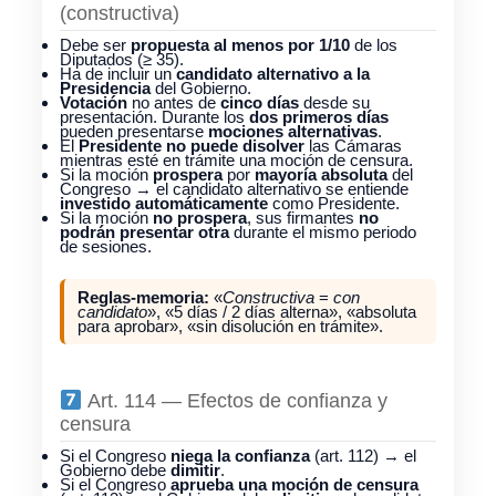
(constructiva)
Debe ser
propuesta al menos por 1/10
de los
Diputados (≥ 35).
Ha de incluir un
candidato alternativo a la
Presidencia
del Gobierno.
Votación
no antes de
cinco días
desde su
presentación. Durante los
dos primeros días
pueden presentarse
mociones alternativas
.
El
Presidente no puede disolver
las Cámaras
mientras esté en trámite una moción de censura.
Si la moción
prospera
por
mayoría absoluta
del
Congreso → el candidato alternativo se entiende
investido automáticamente
como Presidente.
Si la moción
no prospera
, sus firmantes
no
podrán presentar otra
durante el mismo periodo
de sesiones.
Reglas-memoria:
«
Constructiva
=
con
candidato
», «5 días / 2 días alterna», «absoluta
para aprobar», «sin disolución en trámite».
Art. 114 — Efectos de confianza y
censura
Si el Congreso
niega la confianza
(art. 112) → el
Gobierno debe
dimitir
.
Si el Congreso
aprueba una moción de censura