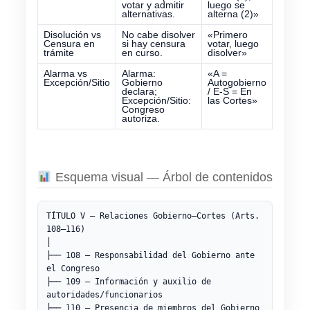
votar y admitir
luego se
alternativas.
alterna (2)»
Disolución vs
No cabe disolver
«Primero
Censura en
si hay censura
votar, luego
trámite
en curso.
disolver»
Alarma vs
Alarma:
«A =
Excepción/Sitio
Gobierno
Autogobierno
declara;
/ E-S = En
Excepción/Sitio:
las Cortes»
Congreso
autoriza.
Esquema visual — Árbol de contenidos
TÍTULO V — Relaciones Gobierno–Cortes (Arts. 
108–116)

│

├── 108 — Responsabilidad del Gobierno ante 
el Congreso

├── 109 — Información y auxilio de 
autoridades/funcionarios

├── 110 — Presencia de miembros del Gobierno 