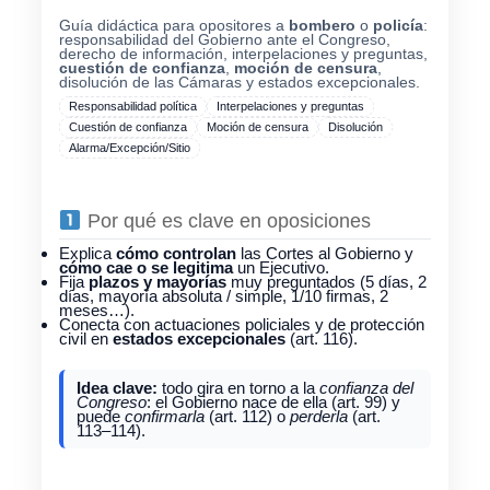
Guía didáctica para opositores a
bombero
o
policía
:
responsabilidad del Gobierno ante el Congreso,
derecho de información, interpelaciones y preguntas,
cuestión de confianza
,
moción de censura
,
disolución de las Cámaras y estados excepcionales.
Responsabilidad política
Interpelaciones y preguntas
Cuestión de confianza
Moción de censura
Disolución
Alarma/Excepción/Sitio
Por qué es clave en oposiciones
Explica
cómo controlan
las Cortes al Gobierno y
cómo cae o se legitima
un Ejecutivo.
Fija
plazos y mayorías
muy preguntados (5 días, 2
días, mayoría absoluta / simple, 1/10 firmas, 2
meses…).
Conecta con actuaciones policiales y de protección
civil en
estados excepcionales
(art. 116).
Idea clave:
todo gira en torno a la
confianza del
Congreso
: el Gobierno nace de ella (art. 99) y
puede
confirmarla
(art. 112) o
perderla
(art.
113–114).