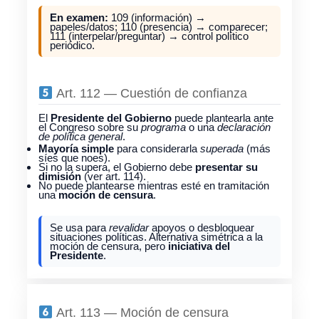
En examen:
109 (información) →
papeles/datos; 110 (presencia) → comparecer;
111 (interpelar/preguntar) → control político
periódico.
Art. 112 — Cuestión de confianza
El
Presidente del Gobierno
puede plantearla ante
el Congreso sobre su
programa
o una
declaración
de política general
.
Mayoría simple
para considerarla
superada
(más
síes que noes).
Si no la supera, el Gobierno debe
presentar su
dimisión
(ver art. 114).
No puede plantearse mientras esté en tramitación
una
moción de censura
.
Se usa para
revalidar
apoyos o desbloquear
situaciones políticas. Alternativa simétrica a la
moción de censura, pero
iniciativa del
Presidente
.
Art. 113 — Moción de censura