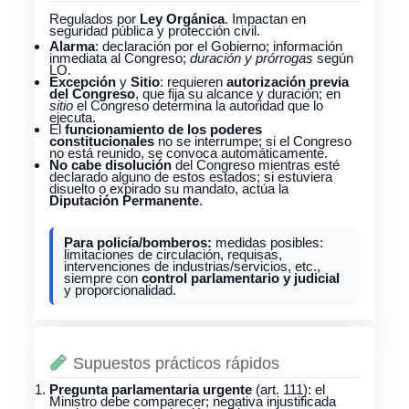
Regulados por
Ley Orgánica
. Impactan en
seguridad pública y protección civil.
Alarma
: declaración por el Gobierno; información
inmediata al Congreso;
duración y prórrogas
según
LO.
Excepción
y
Sitio
: requieren
autorización previa
del Congreso
, que fija su alcance y duración; en
sitio
el Congreso determina la autoridad que lo
ejecuta.
El
funcionamiento de los poderes
constitucionales
no se interrumpe; si el Congreso
no está reunido, se convoca automáticamente.
No cabe disolución
del Congreso mientras esté
declarado alguno de estos estados; si estuviera
disuelto o expirado su mandato, actúa la
Diputación Permanente
.
Para policía/bomberos:
medidas posibles:
limitaciones de circulación, requisas,
intervenciones de industrias/servicios, etc.,
siempre con
control parlamentario y judicial
y proporcionalidad.
Supuestos prácticos rápidos
Pregunta parlamentaria urgente
(art. 111): el
Ministro debe comparecer; negativa injustificada