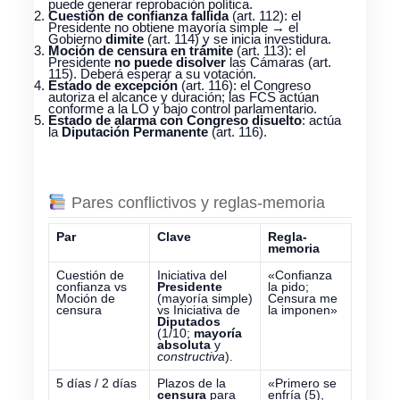
puede generar reprobación política.
Cuestión de confianza fallida
(art. 112): el
Presidente no obtiene mayoría simple → el
Gobierno
dimite
(art. 114) y se inicia investidura.
Moción de censura en trámite
(art. 113): el
Presidente
no puede disolver
las Cámaras (art.
115). Deberá esperar a su votación.
Estado de excepción
(art. 116): el Congreso
autoriza el alcance y duración; las FCS actúan
conforme a la LO y bajo control parlamentario.
Estado de alarma con Congreso disuelto
: actúa
la
Diputación Permanente
(art. 116).
Pares conflictivos y reglas-memoria
Par
Clave
Regla-
memoria
Cuestión de
Iniciativa del
«Confianza
confianza vs
Presidente
la pido;
Moción de
(mayoría simple)
Censura me
censura
vs Iniciativa de
la imponen»
Diputados
(1/10;
mayoría
absoluta
y
constructiva
).
5 días / 2 días
Plazos de la
«Primero se
censura
para
enfría (5),