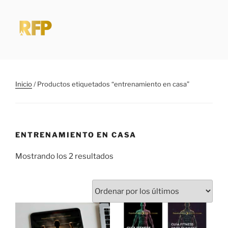
Saltar
al
contenido
RUBFITPRO
Pequeños hábitos > Grandes excusas
Inicio
/ Productos etiquetados “entrenamiento en casa”
ENTRENAMIENTO EN CASA
Ordenado
Mostrando los 2 resultados
por
los
últimos