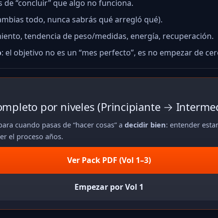
 de “concluir” que algo no funciona.
ambias todo, nunca sabrás qué arregló qué).
miento, tendencia de peso/medidas, energía, recuperación.
o
: el objetivo no es un “mes perfecto”, es no empezar de cer
ompleto por niveles (Principiante → Interm
 para cuando pasas de “hacer cosas” a
decidir bien
: entender esta
er el proceso años.
Ver Pack PDF (Vol 1–3)
Empezar por Vol 1