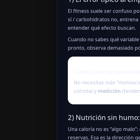
El fitness suele ser confuso 
sí / carbohidratos no, entrena
entender qué efecto buscan.
Cuando no sabes qué variable 
pronto, observa demasiado poc
La idea clave (la que cambi
No necesitas más “motivaci
comida) y
medición
(tendenc
2) Nutrición sin humo
Una caloría no es “algo malo”: 
reservas. Esa es la dirección g