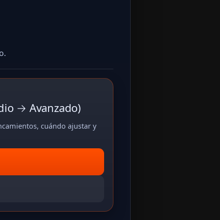
o.
edio → Avanzado)
ncamientos, cuándo ajustar y