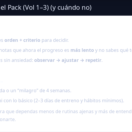
el Pack (Vol 1–3) (y cuándo no)
es
orden + criterio
para decidir.
notas que ahora el progreso es
más lento
y no sabes qué t
ss sin ansiedad:
observar → ajustar → repetir
.
i…
a o un “milagro” de 4 semanas.
ni con lo básico (2–3 días de entreno y hábitos mínimos).
ra que dependas menos de rutinas ajenas y más de entender
ionarte.