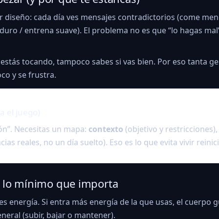
por diseño: cada día ves mensajes contradictorios (come me
 duro / entrena suave). El problema no es que “lo hagas mal
estás tocando, tampoco sabes si vas bien. Por eso tanta 
o y se frustra.
a el juego)
ón”. Necesitas un mapa:
contexto
(objetivo y restricciones)
ias reales, no un día suelto). Eso es lo que evita vivir reinic
: lo mínimo que importa
es energía. Si entra más energía de la que usas, el cuerpo g
eneral (subir, bajar o mantener).