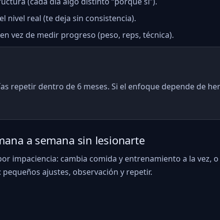
ctura (cada día algo distinto “porque sí”).
nivel real (te deja sin consistencia).
en vez de medir progreso (peso, reps, técnica).
ías repetir dentro de 6 meses. Si el enfoque depende de her
ana a semana sin lesionarte
or impaciencia: cambia comida y entrenamiento a la vez, o 
: pequeños ajustes, observación y repetir.