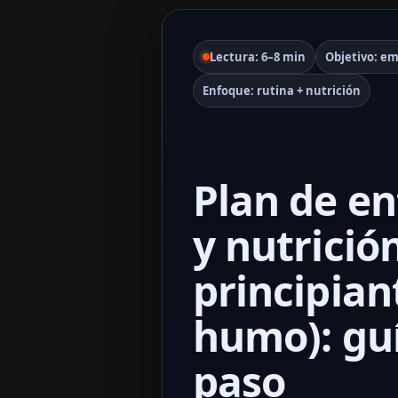
Lectura: 6–8 min
Objetivo: em
Enfoque: rutina + nutrición
Plan de e
y nutrició
principian
humo): guí
paso