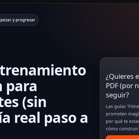
pezar y progresar
ntrenamiento
¿Quieres e
n para
PDF (por ni
seguir?
tes (sin
Las guías “Fit
a real paso a
prometen magia:
por qué te esta
cómo construir 