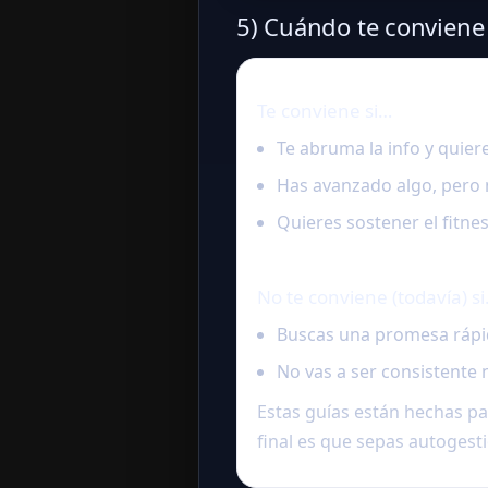
5) Cuándo te conviene 
Te conviene si…
Te abruma la info y quier
Has avanzado algo, pero 
Quieres sostener el fitne
No te conviene (todavía) s
Buscas una promesa rápid
No vas a ser consistente 
Estas guías están hechas pa
final es que sepas autogest