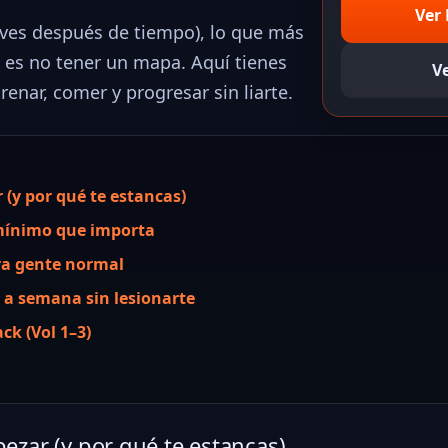
Ver 
lves después de tiempo), lo que más
: es no tener un mapa. Aquí tienes
Ve
enar, comer y progresar sin liarte.
r (y por qué te estancas)
 mínimo que importa
ra gente normal
a semana sin lesionarte
ck (Vol 1–3)
mpezar (y por qué te estancas)