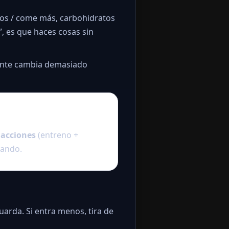
nos / come más, carbohidratos
”, es que haces cosas sin
gente cambia demasiado
,
acciones
(entreno +
iando.
uarda. Si entra menos, tira de