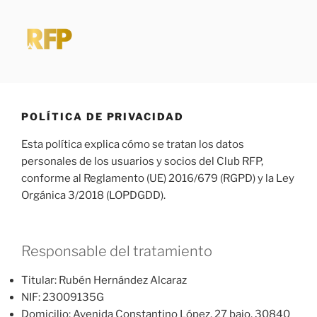
Saltar
al
contenido
RUBFITPRO
Pequeños hábitos > Grandes excusas
POLÍTICA DE PRIVACIDAD
Esta política explica cómo se tratan los datos
personales de los usuarios y socios del Club RFP,
conforme al Reglamento (UE) 2016/679 (RGPD) y la Ley
Orgánica 3/2018 (LOPDGDD).
Responsable del tratamiento
Titular: Rubén Hernández Alcaraz
NIF: 23009135G
Domicilio: Avenida Constantino López, 27 bajo, 30840