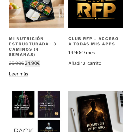
MI NUTRICIÓN
CLUB RFP – ACCESO
ESTRUCTURADA · 3
A TODAS MIS APPS
CAMINOS (4
14.90
€
/ mes
SEMANAS)
El
El
Añadir al carrito
25.90
€
24.90
€
precio
precio
Leer más
original
actual
era:
es:
25.90€.
24.90€.