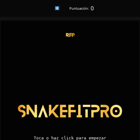
0
Puntuación:
Toca o haz click para empezar