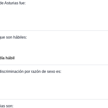
e Asturias fue:
que son hábiles:
ía hábil
iscriminación por razón de sexo es:
ias son: