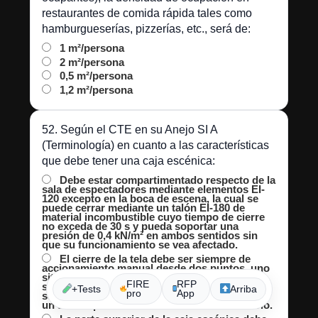
restaurantes de comida rápida tales como
hamburgueserías, pizzerías, etc., será de:
1 m²/persona
2 m²/persona
0,5 m²/persona
1,2 m²/persona
52. Según el CTE en su Anejo SI A
(Terminología) en cuanto a las características
que debe tener una caja escénica:
Debe estar compartimentado respecto de la
sala de espectadores mediante elementos EI-
120 excepto en la boca de escena, la cual se
puede cerrar mediante un talón EI-180 de
material incombustible cuyo tiempo de cierre
no exceda de 30 s y pueda soportar una
presión de 0,4 kN/m² en ambos sentidos sin
que su funcionamiento se vea afectado.
El cierre de la tela debe ser siempre de
accionamiento manual desde dos puntos, uno
situado en el escenario y otro junto al acceso
FIRE
RFP
seguro, fuera del área de ocupación. Cuando
+Tests
Arriba
pro
App
se ponga en funcionamiento, se debe activar
un señal óptica de advertencia en el escenario.